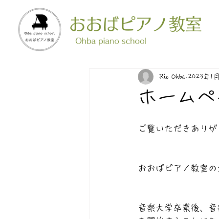
おおばピアノ教室
​Ohba piano school
Rie Ohba
2023年1
ホームペ
ご覧いただきありが
おおばピアノ教室の
音楽大学卒業後、音