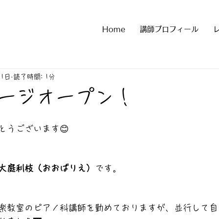
Home
講師プロフィール
月1日
読了時間: 1分
ージオープン！
とうございます😊
大庭利枝（おおばりえ）
です。  
楽教室のピアノ科講師を勤めておりますが、並行して自