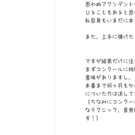
思わぬアクシデント
じることもあると思
私自身もいまだに本
また、上手に弾けた
ですが結果だけに注
まずコンクールに挑
意味がありますし、
本番まで何ヶ月もか
についた力は決して
（ちなみにコンクー
なテクニック、音楽
す！）