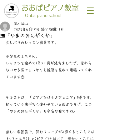
おおばピアノ教室
​Ohba piano school
Rie Ohba
2025年6月19日
読了時間: 1分
🎹「やまのおんがくか」
久しぶりのレッスン風景です。
小学生のＩちゃん。
レッスンを始めて1年3ヶ月が経ちましたが、変わら
ないやる気でしっかりと練習を重ねて頑張ってくれ
ています😊
テキストは、「ピアノひけるよジュニア」3巻です。
知っている曲が多く使われている教本ですが、この
「やまのおんがくか」も有名な曲ですね♪
楽しい雰囲気で、同じフレーズが2回くるところでは
ｆ(フォルテ)とｐ(ピアノ)を付けて、細かいところに