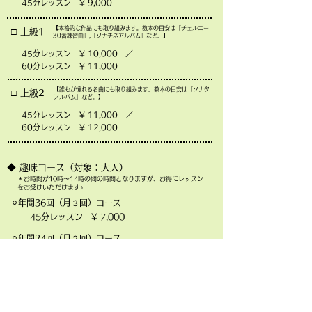
45分レッスン ¥ 9,000
【本格的な作品にも取り組みます。教本の目安は「チェルニー
□ 上級1
30番練習曲」,「ソナチネアルバム」など。】
45分レッスン ¥ 10,000 ／
60分レッスン ¥ 11,000
【誰もが憧れる名曲にも取り組みます。教本の目安は「ソナタ
□ 上級2
アルバム」など。】
45分レッスン ¥ 11,000 ／
60分レッスン ¥ 12,000
◆ 趣味コース（対象：大人）
＊お時間が10時〜14時の間の時間となりますが、お得にレッスン
をお受けいただけます♪
⚪︎年間36回（月３回）
コース
45分レッスン ¥ 7,000
⚪︎年間24回（月２回）
コース
45分レッスン ¥ 5,500
以下共通の内容です
◇ 体験レッスン ¥ 1,000 （30分）