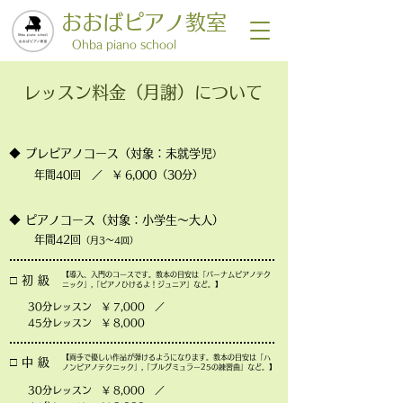
おおばピアノ教室
​Ohba piano school
レッスン料金（月謝）について
◆ プレピアノコース（対象：未就学児
）
年間40回 ／ ¥ 6,000（30分）
◆ ピアノコース（対象：小学生〜大人）
年間42回
（月3〜
4回）
【導入、入門のコースです。教本の目安は「バーナムピアノテク
□ 初 級
ニック」,「ピアノひけるよ！ジュニア」など。】
30分レッスン ¥ 7,000 ／
45分レッスン ¥ 8,000
【両手で優しい作品が弾けるようになります。教本の目安は「ハ
□ 中 級
ノンピアノテクニック」,「ブルグミュラー25の練習曲」など。】
30分レッスン ¥ 8,000 ／