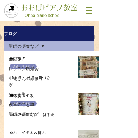
おおばピアノ教室
​Ohba piano school
ブログ
講師の演奏など
全記事
📢ご案内
講師の演奏など
レッスン風景🌼
生徒さんの頑張り
1月11日
読了時間: 1分
🎊
発表会💐
🎹演奏会出演
教室のこと🎹
講師の演奏など
講師の演奏など
2025年10月26日
読了時間: 1分
🙏リサイタルの御礼