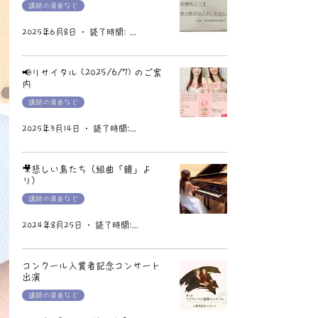
講師の演奏など
2025年6月8日
読了時間: 1分
📢リサイタル (2025/6/7) のご案
内
講師の演奏など
2025年3月14日
読了時間: 1分
🎥悲しい鳥たち（組曲「鏡」よ
り）
講師の演奏など
2024年8月25日
読了時間: 1分
コンクール入賞者記念コンサート
出演
講師の演奏など