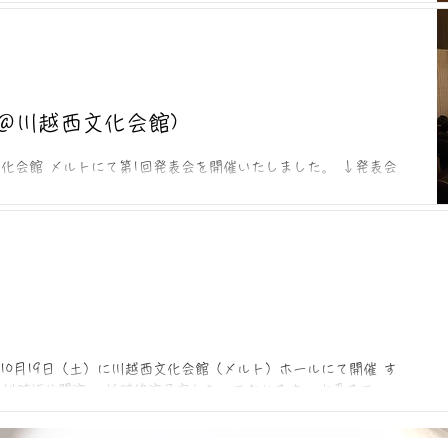
ンフルエンザがここまで大流行するとは思いもしませんでした💦
うには練習ができなかった生徒さんや当日ご欠席された生徒さ
さん本番に向けて本当によく頑張りました！！ その積み重ねた
れ確実に上達されたと思います✨ 今回が初めての発表会となっ
が、どの生徒さんもステージマナーも本番の演奏も堂々として
た！素晴らしかったです♪ ご欠席された生徒さんからは、お家
19＠川越西文化会館)
送っていただき嬉しかったです💐 しばらく本番はないので教本
る時期になりますね🙆‍♀️ また次の目標に向けて一緒に練習し、
西文化会館 メルトにて第1回発表会を開催いたしました。 ↓発表会
第3回の発表会は2026年の
徒さん、多大なご協力いただいております保護者のみなさま、そ
方々に心より御礼申し上げます。 また、会館のスタッフの
K様、カメラマンのT様にも大変お世話になりました🙏 生徒の
みてどのような感想でしょうか？ 広い会場で、大きなピアノ
く本番は緊張します。上手くいくときもあれば、普段、一度も
てしまうこともあります。 しかしながら演奏が終わった後の達
にも繋がるはずです👌 素敵な演奏と、聴いてくださる方々の暖
表会になったと私は感じております。衣装も男性はジャケット
スが華やかで、また、ステージマナーも堂々としていました。
年10月19日（土）に川越西文化会館（メルト）ホールにて開催 す
少しなので、ピアノを始めたばかりの生徒さんも
14時15分開演 、16時終演予定となっております⭐️ 本番まであ
頑張っています💪...