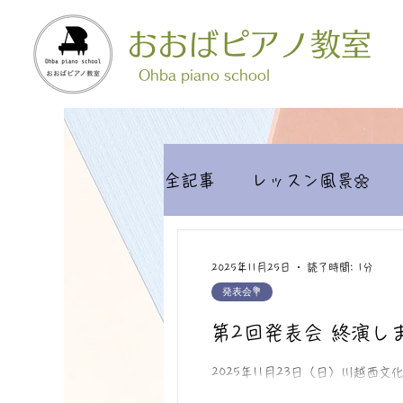
おおばピアノ教室
​Ohba piano school
全記事
レッスン風景🌼
2025年11月25日
読了時間: 1分
発表会💐
第2回発表会 終演しま
2025年11月23日（日）川越西
なご協力いただいております保護