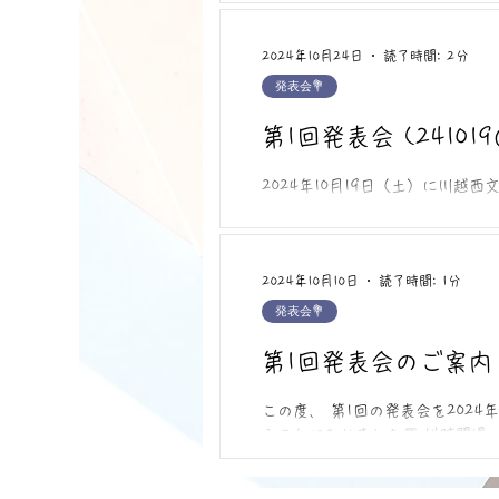
り御礼申し上げます。 今年はイ
直前に体調を崩してしまい思うよ
んもいらっしゃいましたが、みな
2024年10月24日
読了時間: 2分
努力はなくなりませんし、それぞ
発表会💐
た生徒さんもいらっしゃいました
いてみなさん立派に弾き切りまし
第1回発表会 (2410
発表会をしましたと素敵な動画を
を進めたり基礎的なことに集中でき
2024年10月19日（土）に川越
できた！を重ねていきましょう！ 
ダイジェストムービー まずは生
してお忙しい中お越しいただいた
方々、お花屋さんのE様、調律師の
皆さんは自分の演奏を振り返って
2024年10月10日
読了時間: 1分
で、たくさんのお客さんの前で弾
発表会💐
間違えないようなところで間違え
成感は何事にも変えがたく、自信
第1回発表会のご案内
かい雰囲気が相まって充実した発
だったり女性はワンピースやドレ
この度、 第1回の発表会を2024
自宅でのレッスンを始めて1年と
ることになりました👏 14時開場、
と1週間になり、生徒さんは一生懸命