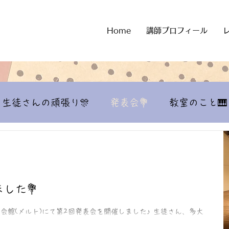
Home
講師プロフィール
生徒さんの頑張り🎊
発表会💐
教室のこと🎹
した💐
文化会館(メルト)にて第2回発表会を開催しました♪ 生徒さん、多大
者のみなさま、そしてお忙しい中お越しいただいた方々に心よ